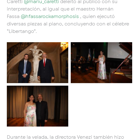
Caretti
@mariu_caretti
deleitó al público con su
interpretación, al igual que el maestro Hernán
Fassa
@hfassarockamorphosis
, quien ejecutó
diversas piezas al piano, concluyendo con el célebre
“Libertango”.
Sin leyenda
Sin leyenda
Sin leyenda
Durante la velada, la directora Venezi también hizo