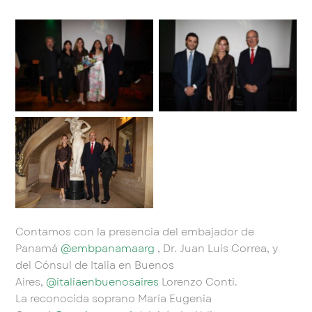
Sin leyenda
Sin leyenda
Sin leyenda
Contamos con la presencia del embajador de
Panamá
@embpanamaarg
, Dr. Juan Luis Correa, y
del Cónsul de Italia en Buenos
Aires,
@italiaenbuenosaires
Lorenzo Conti.
La reconocida soprano María Eugenia