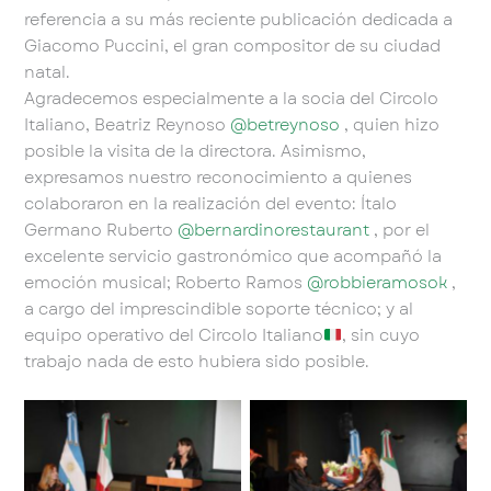
referencia a su más reciente publicación dedicada a
Giacomo Puccini, el gran compositor de su ciudad
natal.
Agradecemos especialmente a la socia del Circolo
Italiano, Beatriz Reynoso
@betreynoso
, quien hizo
posible la visita de la directora. Asimismo,
expresamos nuestro reconocimiento a quienes
colaboraron en la realización del evento: Ítalo
Germano Ruberto
@bernardinorestaurant
, por el
excelente servicio gastronómico que acompañó la
emoción musical; Roberto Ramos
@robbieramosok
,
a cargo del imprescindible soporte técnico; y al
equipo operativo del Circolo Italiano
, sin cuyo
trabajo nada de esto hubiera sido posible.
Sin leyenda
Sin leyenda