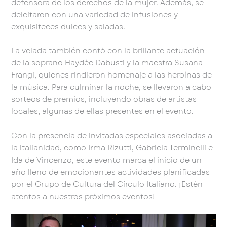
defensora de los derechos de la mujer. Además, se
deleitaron con una variedad de infusiones y
exquisiteces dulces y saladas.
La velada también contó con la brillante actuación
de la soprano Haydée Dabusti y la maestra Susana
Frangi, quienes rindieron homenaje a las heroínas de
la música. Para culminar la noche, se llevaron a cabo
sorteos de premios, incluyendo obras de artistas
locales, algunas de ellas presentes en el evento.
Con la presencia de invitadas especiales asociadas a
la italianidad, como Irma Rizutti, Gabriela Terminelli e
Ida de Vincenzo, este evento marca el inicio de un
año lleno de emocionantes actividades planificadas
por el Grupo de Cultura del Círculo Italiano. ¡Estén
atentos a nuestros próximos eventos!