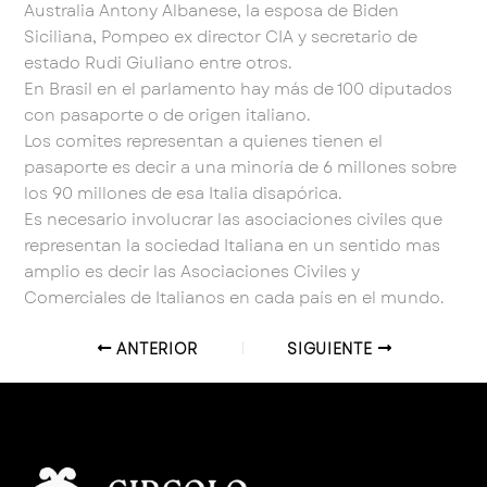
Australia Antony Albanese, la esposa de Biden
Siciliana, Pompeo ex director CIA y secretario de
estado Rudi Giuliano entre otros.
En Brasil en el parlamento hay más de 100 diputados
con pasaporte o de origen italiano.
Los comites representan a quienes tienen el
pasaporte es decir a una minoría de 6 millones sobre
los 90 millones de esa Italia disapórica.
Es necesario involucrar las asociaciones civiles que
representan la sociedad Italiana en un sentido mas
amplio es decir las Asociaciones Civiles y
Comerciales de Italianos en cada país en el mundo.
ANTERIOR
SIGUIENTE