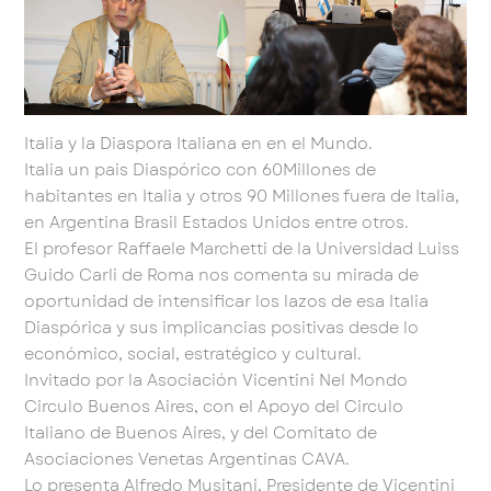
Italia y la Diaspora Italiana en en el Mundo.
Italia un pais Diaspórico con 60Millones de
habitantes en Italia y otros 90 Millones fuera de Italia,
en Argentina Brasil Estados Unidos entre otros.
El profesor Raffaele Marchetti de la Universidad Luiss
Guido Carli de Roma nos comenta su mirada de
oportunidad de intensificar los lazos de esa Italia
Diaspórica y sus implicancias positivas desde lo
económico, social, estratégico y cultural.
Invitado por la Asociación Vicentini Nel Mondo
Circulo Buenos Aires, con el Apoyo del Circulo
Italiano de Buenos Aires, y del Comitato de
Asociaciones Venetas Argentinas CAVA.
Lo presenta Alfredo Musitani, Presidente de Vicentini