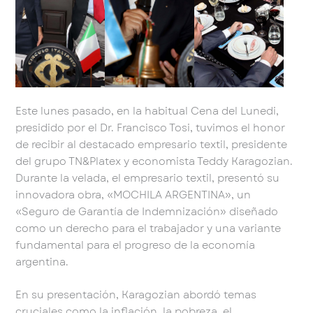
Este lunes pasado, en la habitual Cena del Lunedi,
presidido por el Dr. Francisco Tosi, tuvimos el honor
de recibir al destacado empresario textil, presidente
del grupo TN&Platex y economista Teddy Karagozian.
Durante la velada, el empresario textil, presentó su
innovadora obra, «MOCHILA ARGENTINA», un
«Seguro de Garantía de Indemnización» diseñado
como un derecho para el trabajador y una variante
fundamental para el progreso de la economía
argentina.
En su presentación, Karagozian abordó temas
cruciales como la inflación, la pobreza, el